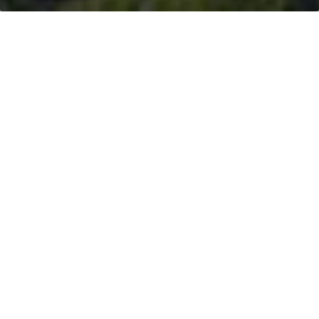
LE VTT À ASSISTANCE
ÉLECTRIQUE
Le VTT à assistance électrique est un VTT qui décuple vos forces ! En
choisissant votre puissance d'assistance le moteur électrique ajoute
de 50 à 300% à votre force de pédalage permettant de parcourir les
kilomètres en toute liberté et de gravir les côtes avec une aisance
incroyable.
Nous vous proposons à la location plusieurs types de vélo:
4 modèles de VTT à assistance électrique
1 Giant Fathom E+ semi-rigides pour ceux qui font
entre 1.38m et 1.50m
5 Vtt tout suspendus (3Cannondale Moterra Neo 5 -2S
et 1L- & 2 Sunn Charger -1M et 1L). Le débattement
de la fourche et la géométrie du cadre permettent
de s' aventurer sur les sentiers les plus accidentés et
de dévaller les déscentes autour de Murol
4 Sunn Flash S1 semi-rigides (1S, 2M et 1L). A comparer